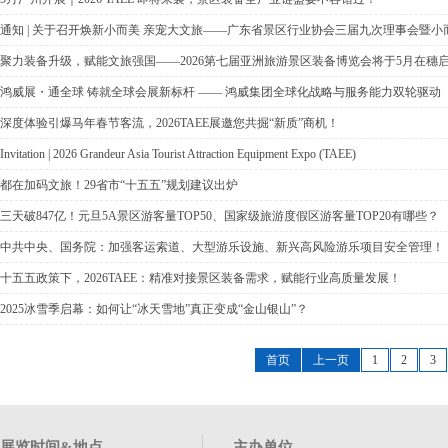
通知 | 关于召开焕新小而美 亲宠大文旅——广东省景区行业协会三届九次理事会暨
聚力装备升级，赋能文旅强国——2026第七届亚洲旅游景区装备博览会将于5月在穗
鸿威展・通全球 铸就全球会展新标杆 —— 鸿威集团全球化战略与服务能力双轮驱动
深度体验引爆马年春节客流，2026TAEE展邀您共掘“新质”商机！
Invitation | 2026 Grandeur Asia Tourist Attraction Equipment Expo (TAEE)
都在加码文旅！29省市“十五五”规划建议出炉
三天破847亿！元旦5A景区游客量TOP50、国家级旅游度假区游客量TOP20有哪些？
中共中央、国务院：加强客运索道、大型游乐设施、新兴高风险游乐项目安全管理！
十五五政策下，2026TAEE：精准对接景区装备需求，赋能行业高质量发展！
2025冰雪季启幕：如何让“冰天雪地”真正变成“金山银山”？
首页
上一页
1
2
3
展览时间&地点
主办单位