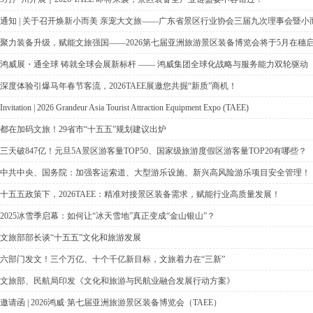
通知 | 关于召开焕新小而美 亲宠大文旅——广东省景区行业协会三届九次理事会暨
聚力装备升级，赋能文旅强国——2026第七届亚洲旅游景区装备博览会将于5月在穗
鸿威展・通全球 铸就全球会展新标杆 —— 鸿威集团全球化战略与服务能力双轮驱动
深度体验引爆马年春节客流，2026TAEE展邀您共掘“新质”商机！
Invitation | 2026 Grandeur Asia Tourist Attraction Equipment Expo (TAEE)
都在加码文旅！29省市“十五五”规划建议出炉
三天破847亿！元旦5A景区游客量TOP50、国家级旅游度假区游客量TOP20有哪些？
中共中央、国务院：加强客运索道、大型游乐设施、新兴高风险游乐项目安全管理！
十五五政策下，2026TAEE：精准对接景区装备需求，赋能行业高质量发展！
2025冰雪季启幕：如何让“冰天雪地”真正变成“金山银山”？
文旅部部长谈“十五五”文化和旅游发展
六部门发文！三个万亿、十个千亿新目标，文旅着力在“三新”
文旅部、民航局印发《文化和旅游与民航业融合发展行动方案》
邀请函 | 2026鸿威·第七届亚洲旅游景区装备博览会（TAEE）