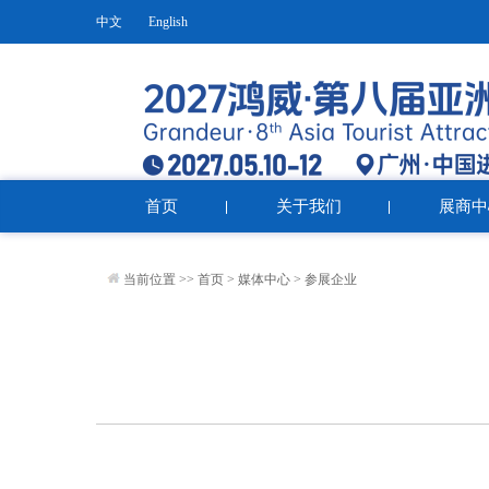
中文
English
首页
关于我们
展商中
当前位置 >>
首页
>
媒体中心
>
参展企业