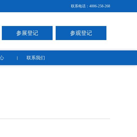
联系电话：4006-258-268
参展登记
参观登记
心
联系我们